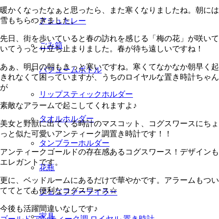
暖かくなったなぁと思ったら、また寒くなりましたね。朝には
雪もちらつきました。
アシュトレー
先日、街を歩いていると春の訪れを感じる「梅の花」が咲いて
ごみ箱
いてうっとり立ち止まりました。春が待ち遠しいですね！
あぁ、明日の朝もきっと寒いですね。寒くてなかなか朝早く起
パフュームボトル
きれなくて困っていますが、うちのロイヤルな置き時計ちゃん
が
リップスティックホルダー
素敵なアラームで起こしてくれますよ♪
タオルホルダー
美女と野獣に出てくる時計のマスコット、コグスワースにちょ
っと似た可愛いアンティーク調置き時計です！！
タンブラーホルダー
アンティークゴールドの存在感あるコグスワース！デザインも
エレガントです。
花瓶
更に、ベッドルームにあるだけで華やかです。アラームもつい
ててとても便利なコグスワース☆
ジェニファーテイラー
今後も活躍間違いなしです♪
家具
ゴールド アンティーク調 ロイヤル 置き時計