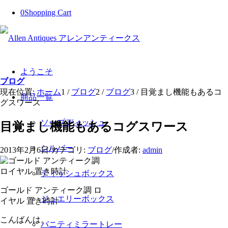
0
Shopping Cart
ようこそ
ブログ
現在位置:
ホーム
1
/
ブログ
2
/
ブログ
3
/
目覚まし機能もあるコ
商品一覧
グスワース
ソープディッシュ
目覚まし機能もあるコグスワース
シルバー
2013年2月6日
/
カテゴリ:
ブログ
/
作成者:
admin
ティッシュボックス
ゴールド アンティーク調 ロ
ジュエリーボックス
イヤル 置き時計
こんばんは。
バニティミラートレー