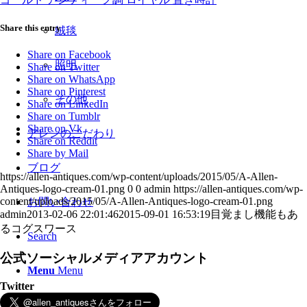
Share this entry
絨毯
Share on Facebook
照明
Share on Twitter
Share on WhatsApp
Share on Pinterest
その他
Share on LinkedIn
Share on Tumblr
Share on Vk
アレンのこだわり
Share on Reddit
Share by Mail
ブログ
https://allen-antiques.com/wp-content/uploads/2015/05/A-Allen-
Antiques-logo-cream-01.png
0
0
admin
https://allen-antiques.com/wp-
content/uploads/2015/05/A-Allen-Antiques-logo-cream-01.png
お問い合わせ
admin
2013-02-06 22:01:46
2015-09-01 16:53:19
目覚まし機能もあ
るコグスワース
Search
公式ソーシャルメディアアカウント
Menu
Menu
Twitter