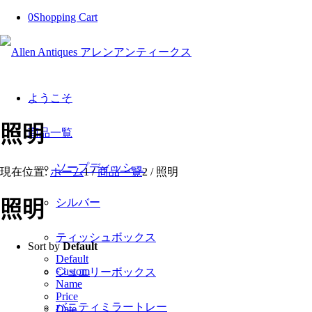
0
Shopping Cart
ようこそ
照明
商品一覧
ソープディッシュ
現在位置:
ホーム
1
/
商品一覧
2
/
照明
シルバー
照明
ティッシュボックス
Sort by
Default
Default
Custom
ジュエリーボックス
Name
Price
バニティミラートレー
Date