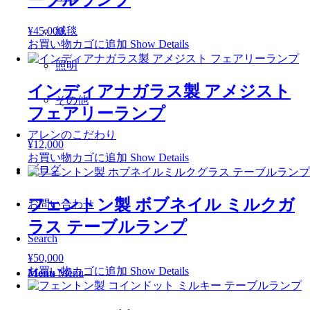
ーブルランプ
絨毯
¥
45,000
お買い物カゴに追加
Show Details
照明
インディアナガラス製 アメジスト
その他
フェアリーランプ
アレンのこだわり
¥
12,000
お買い物カゴに追加
Show Details
ブログ
フェントン製 ボブネイル ミルクガ
お問い合わせ
ラス テーブルランプ
Search
¥
50,000
お買い物カゴに追加
Show Details
Menu
Menu