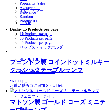
Popularity (sales)
Average rating
アシュトレー
Relevance
Random
Product ID
ごみ箱
Display
15 Products per page
15 Products per page
パフュームボトル
30 Products per page
45 Products per page
リップスティックホルダー
タオルホルダー
フェントン製 コインドットミルキー
クラシックテーブルランプ
タンブラーホルダー
¥
60,000
花瓶
お買い物カゴに追加
Show Details
ジェニファーテイラー
マトソン製 ゴールド ローズ ミニテ
家具