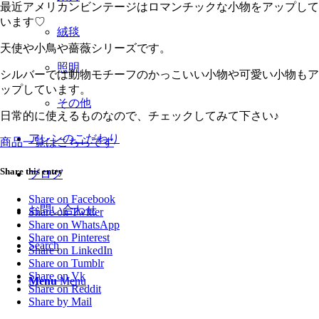
最近アメリカンビンテージはロマンチックな小物をアップして
います♡
絨毯
天使や小鳥や薔薇シリーズです。
照明
シルバーでは動物モチーフのかっこいい小物や可愛い小物もア
ップしています。
その他
日常的に使えるものなので、チェックしてみて下さい♪
アレンのこだわり
商品一覧はこちらです
Share this entry
ブログ
Share on Facebook
お問い合わせ
Share on Twitter
Share on WhatsApp
Share on Pinterest
Search
Share on LinkedIn
Share on Tumblr
Share on Vk
Menu
Menu
Share on Reddit
Share by Mail