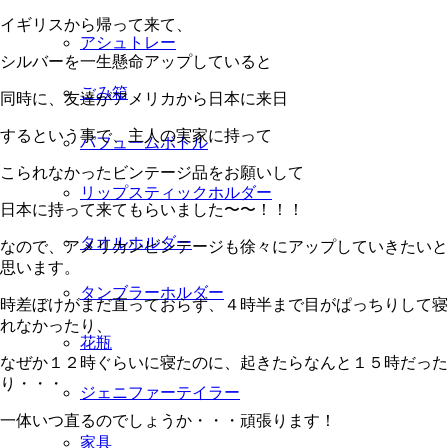
イギリスから帰って来て、
アシュトレー
シルバーを一生懸命アップしていると
ごみ箱
同時に、友達がアメリカから日本に来日
するという事で、主人の実家に持って
パフュームボトル
こられなかったビンテージ品をお願いして
リップスティックホルダー
日本に持って来てもらいました〜〜！！！
タオルホルダー
なので、アメリカンビンテージも徐々にアップしていきたいと
思います。
タンブラーホルダー
時差ぼけがまだ直っておらず、４時半まで目がぱっちりして寝
れなかったり、
花瓶
なぜか１２時ぐらいに寝たのに、起きたらなんと１５時だった
り・・・
ジェニファーテイラー
一体いつ直るのでしょうか・・・頑張ります！
家具