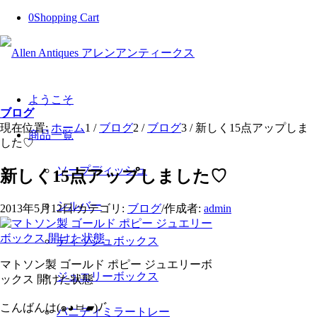
0
Shopping Cart
ようこそ
ブログ
現在位置:
ホーム
1
/
ブログ
2
/
ブログ
3
/
新しく15点アップしま
商品一覧
した♡
ソープディッシュ
新しく15点アップしました♡
シルバー
2013年5月12日
/
カテゴリ:
ブログ
/
作成者:
admin
ティッシュボックス
マトソン製 ゴールド ポピー ジュエリーボ
ジュエリーボックス
ックス 開けた状態
こんばんは(๑◕ㅂ▰)ﾉﾞ
バニティミラートレー