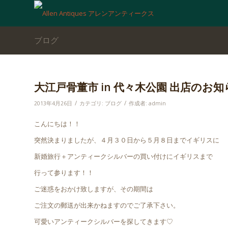
ブログ
大江戸骨董市 in 代々木公園 出店のお知
/
/
2013年4月26日
カテゴリ:
ブログ
作成者:
admin
こんにちは！！
突然決まりましたが、４月３０日から５月８日までイギリスに
新婚旅行＋アンティークシルバーの買い付けにイギリスまで
行って参ります！！
ご迷惑をおかけ致しますが、その期間は
ご注文の郵送が出来かねますのでご了承下さい。
可愛いアンティークシルバーを探してきます♡