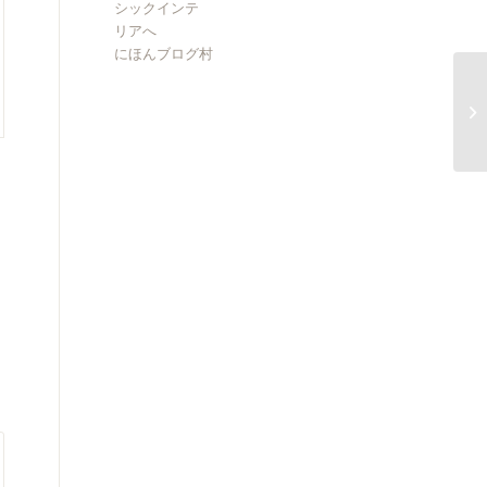
にほんブログ村
イ