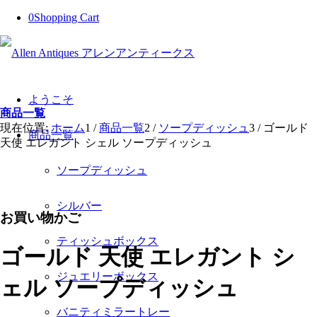
0
Shopping Cart
ようこそ
商品一覧
現在位置:
ホーム
1
/
商品一覧
2
/
ソープディッシュ
3
/
ゴールド
商品一覧
天使 エレガント シェル ソープディッシュ
ソープディッシュ
シルバー
お買い物かご
ティッシュボックス
ゴールド 天使 エレガント シ
ジュエリーボックス
ェル ソープディッシュ
バニティミラートレー