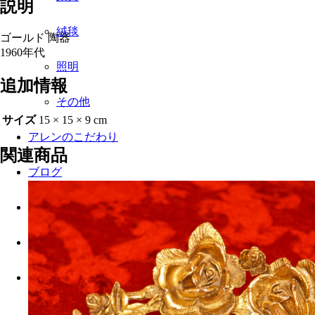
説明
絨毯
ゴールド 陶器
1960年代
照明
追加情報
その他
サイズ
15 × 15 × 9 cm
アレンのこだわり
関連商品
ブログ
お問い合わせ
Search
Menu
Menu