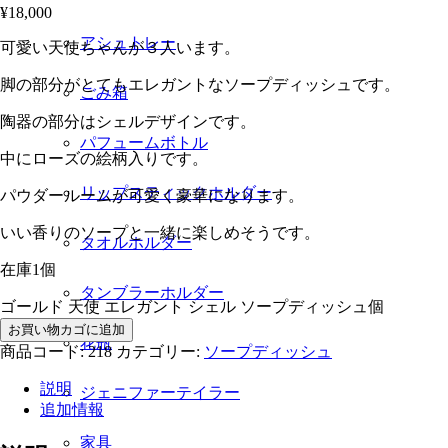
¥
18,000
アシュトレー
可愛い天使ちゃんが３人います。
脚の部分がとてもエレガントなソープディッシュです。
ごみ箱
陶器の部分はシェルデザインです。
パフュームボトル
中にローズの絵柄入りです。
リップスティックホルダー
パウダールームが可愛く豪華になります。
いい香りのソープと一緒に楽しめそうです。
タオルホルダー
在庫1個
タンブラーホルダー
ゴールド 天使 エレガント シェル ソープディッシュ個
お買い物カゴに追加
花瓶
商品コード:
218
カテゴリー:
ソープディッシュ
説明
ジェニファーテイラー
追加情報
家具