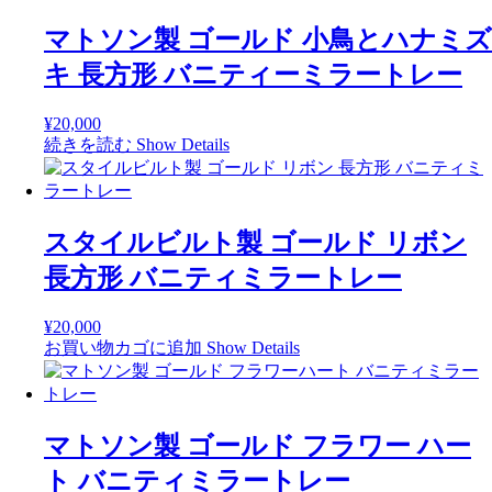
ー
マトソン製 ゴールド 小鳥とハナミズ
ト
レ
キ 長方形 バニティーミラートレー
ー
個
¥
20,000
続きを読む
Show Details
スタイルビルト製 ゴールド リボン
長方形 バニティミラートレー
¥
20,000
お買い物カゴに追加
Show Details
マトソン製 ゴールド フラワー ハー
ト バニティミラートレー