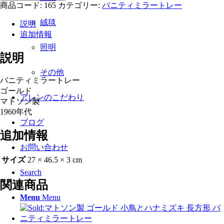
ト
商品コード:
165
カテゴリー:
バニティミラートレー
ソ
絨毯
説明
ン
追加情報
製
ゴ
照明
説明
ー
ル
その他
ド
バニティミラートレー
小
ゴールド
アレンのこだわり
鳥
マトソン製
と
1960年代
ハ
ブログ
ナ
追加情報
ミ
お問い合わせ
ズ
サイズ
27 × 46.5 × 3 cm
キ
バ
Search
ニ
関連商品
テ
Menu
Menu
ィ
ミ
ラ