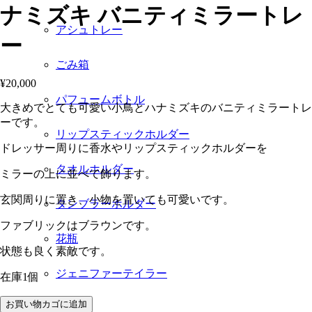
ナミズキ バニティミラートレ
アシュトレー
ー
ごみ箱
¥
20,000
パフュームボトル
大きめでとても可愛い小鳥とハナミズキのバニティミラートレ
ーです。
リップスティックホルダー
ドレッサー周りに香水やリップスティックホルダーを
タオルホルダー
ミラーの上に並べて飾ります。
玄関周りに置き、小物を置いても可愛いです。
タンブラーホルダー
ファブリックはブラウンです。
花瓶
状態も良く素敵です。
ジェニファーテイラー
在庫1個
マ
お買い物カゴに追加
家具