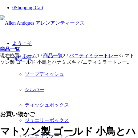
0
Shopping Cart
ようこそ
商品一覧
現在位置:
ホーム
1
/
商品一覧
2
/
バニティミラートレー
3
/
マト
商品一覧
ソン製 ゴールド 小鳥とハナミズキ バニティミラートレー...
ソープディッシュ
シルバー
ティッシュボックス
お買い物かご
ジュエリーボックス
マトソン製 ゴールド 小鳥とハ
バニティミラートレー