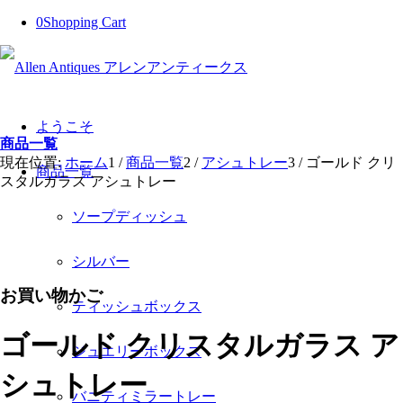
0
Shopping Cart
ようこそ
商品一覧
現在位置:
ホーム
1
/
商品一覧
2
/
アシュトレー
3
/
ゴールド クリ
商品一覧
スタルガラス アシュトレー
ソープディッシュ
シルバー
お買い物かご
ティッシュボックス
ゴールド クリスタルガラス ア
ジュエリーボックス
シュトレー
バニティミラートレー