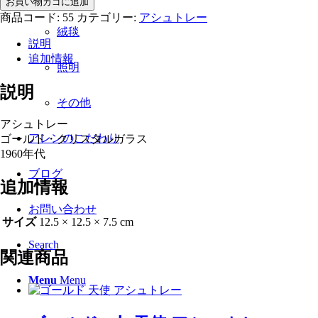
お買い物カゴに追加
ー
商品コード:
55
カテゴリー:
アシュトレー
ル
絨毯
説明
ド
追加情報
ク
照明
リ
説明
ス
その他
タ
ル
アシュトレー
ガ
アレンのこだわり
ゴールド・クリスタルガラス
ラ
1960年代
ス
ブログ
ア
追加情報
シ
ュ
お問い合わせ
サイズ
12.5 × 12.5 × 7.5 cm
ト
レ
Search
ー
関連商品
個
Menu
Menu