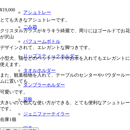
¥
19,000
アシュトレー
とても大きなアシュトレーです。
ごみ箱
クリスタルガラスがキラキラ綺麗で、周りにはゴールドでお花
が沢山
パフュームボトル
デザインされて、エレガントな脚つきです。
リップスティックホルダー
小型犬、猫などのペットフードやお水を入れてもエレガントに
使えます。
タオルホルダー
また、観葉植物を入れて、テーブルのセンターやパウダールー
ムに置いても
タンブラーホルダー
可愛いです。
花瓶
大きいので色んな使い方ができる、とても便利なアシュトレー
です。
ジェニファーテイラー
在庫1個
家具
ゴ