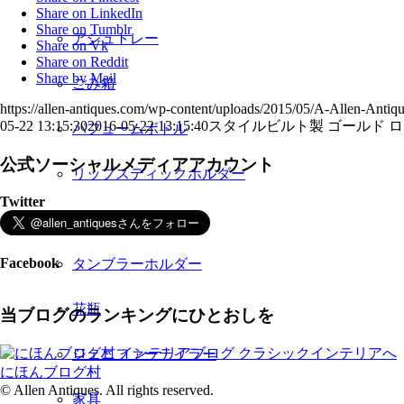
Share on LinkedIn
Share on Tumblr
アシュトレー
Share on Vk
Share on Reddit
Share by Mail
ごみ箱
https://allen-antiques.com/wp-content/uploads/2015/05/A-Allen-Antiq
05-22 13:15:30
2016-05-22 13:15:40
スタイルビルト製 ゴールド 
パフュームボトル
公式ソーシャルメディアアカウント
リップスティックホルダー
Twitter
タオルホルダー
Facebook
タンブラーホルダー
花瓶
当ブログのランキングにひとおしを
ジェニファーテイラー
にほんブログ村
© Allen Antiques. All rights reserved.
家具