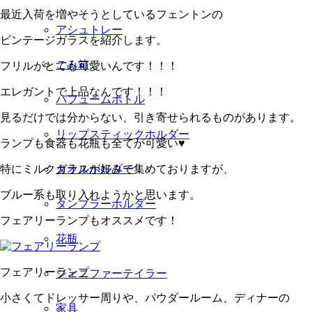
最近入荷を増やそうとしているフェントンの
アシュトレー
ビンテージガラスを紹介します。
ごみ箱
フリルがとても可愛いんです！！！
エレガントで上品なんです！！！
パフュームボトル
見るだけでは分からない、引き寄せられるものがあります。
リップスティックホルダー
ランプも食器も花瓶も全てが可愛い♥
特にミルクガラスが好みで集めておりますが、
タオルホルダー
ブルー系も取り入れようかと思います。
タンブラーホルダー
フェアリーランプもオススメです！
花瓶
フェアリーランプ
ジェニファーテイラー
小さくてドレッサー周りや、パウダールーム、ディナーの
家具