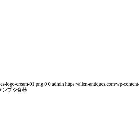
ues-logo-cream-01.png
0
0
admin
https://allen-antiques.com/wp-conte
ランプや食器