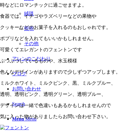
時などにロマンチックに過ごせますよ。
絨毯
食器では、イチゴやラズベリーなどの果物や
クッキーなどのお菓子を入れるのもおしゃれです。
照明
ポプリなどを入れてもいいかもしれません。
その他
可愛くてエレガントのフェントンです
アレンのこだわり
ぶつぶつしているものや、水玉模様
色んなデザインがありますので少しずつアップします。
ブログ
ミルクホワイト、ミルクピンク、黒、ミルクブルー、
お問い合わせ
透明、透明ピンク、透明グリーン、透明ブルー、
Search
デザインは一緒で色違いもあるかもしれませんので
気に入った物がありましたらお問い合わせ下さい。
Menu
Menu