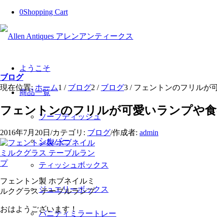
0
Shopping Cart
ようこそ
ブログ
現在位置:
ホーム
1
/
ブログ
2
/
ブログ
3
/
フェントンのフリルが
商品一覧
フェントンのフリルが可愛いランプや食
ソープディッシュ
2016年7月20日
/
カテゴリ:
ブログ
/
作成者:
admin
シルバー
ティッシュボックス
フェントン製 ホブネイルミ
ジュエリーボックス
ルクグラス テーブルランプ
おはようございます！
バニティミラートレー