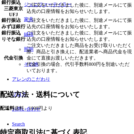
銀行振込
ジェニファーテイラー
ご注文をいただきました後に、別途メールにて振
三菱東京
込先の口座情報をお知らせいたします。
UFJ
家具
銀行振込
ご注文をいただきました後に、別途メールにて振
みずほ銀行
込先の口座情報をお知らせいたします。
銀行振込
ご注文をいただきました後に、別途メールにて振
絨毯
りそな銀行
込先の口座情報をお知らせいたします。
ご注文いただきました商品をお受け取りいただく
照明
際、商品と引き換えに、配送業者へ商品代金を現
代金引換
金にて直接お渡しいただきます。
代金引換の場合、代引手数料800円を別途いただ
その他
いております。
アレンのこだわり
配送方法・送料について
ブログ
配送料
送料、1000円より
お問い合わせ
Search
特定商取引法に基づく表記