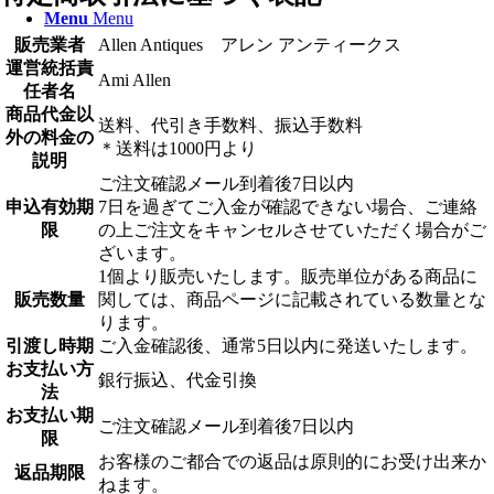
Menu
Menu
販売業者
Allen Antiques アレン アンティークス
運営統括責
Ami Allen
任者名
商品代金以
送料、代引き手数料、振込手数料
外の料金の
＊送料は1000円より
説明
ご注文確認メール到着後7日以内
申込有効期
7日を過ぎてご入金が確認できない場合、ご連絡
限
の上ご注文をキャンセルさせていただく場合がご
ざいます。
1個より販売いたします。販売単位がある商品に
販売数量
関しては、商品ページに記載されている数量とな
ります。
引渡し時期
ご入金確認後、通常5日以内に発送いたします。
お支払い方
銀行振込、代金引換
法
お支払い期
ご注文確認メール到着後7日以内
限
お客様のご都合での返品は原則的にお受け出来か
返品期限
ねます。