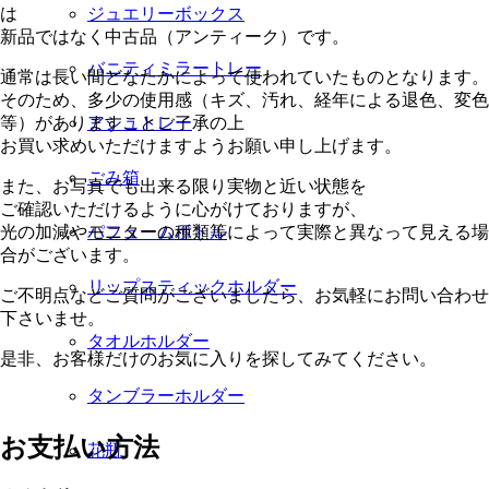
は
ジュエリーボックス
新品ではなく中古品（アンティーク）です。
バニティミラートレー
通常は長い間どなたかによって使われていたものとなります。
そのため、多少の使用感（キズ、汚れ、経年による退色、変色
等）がありますことご了承の上
アシュトレー
お買い求めいただけますようお願い申し上げます。
ごみ箱
また、お写真でも出来る限り実物と近い状態を
ご確認いただけるように心がけておりますが、
光の加減やモニターの種類等によって実際と異なって見える場
パフュームボトル
合がございます。
リップスティックホルダー
ご不明点などご質問がございましたら、お気軽にお問い合わせ
下さいませ。
タオルホルダー
是非、お客様だけのお気に入りを探してみてください。
タンブラーホルダー
お支払い方法
花瓶