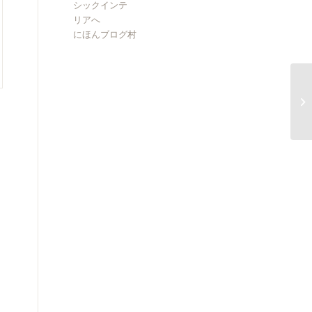
にほんブログ村
投
シ