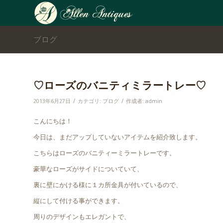
ブログ
♡ローズのバニティミラートレー♡
/
/
2013年6月27日
カテゴリ:
ブログ
作成者:
admin
こんにちは！
今日は、まだアップしていないアイテムを紹介致します。
こちらはローズのバニティーミラートレーです。
豪華なローズがサイドについていて、
裏に壁にかける様に１カ所金具が付いているので、
縦にして付ける事ができます。
周りのデザインもエレガントで、